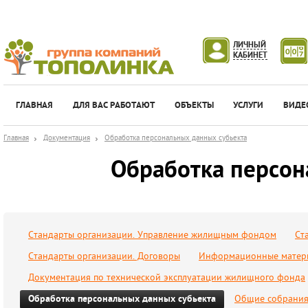
ЛИЧНЫЙ
КАБИНЕТ
ГЛАВНАЯ
ДЛЯ ВАС РАБОТАЮТ
ОБЪЕКТЫ
УСЛУГИ
ВИДЕ
Главная
Документация
Обработка персональных данных субьекта
Обработка персон
Стандарты организации. Управление жилищным фондом
Ст
Стандарты организации. Договоры
Информационные материа
Документация по технической эксплуатации жилищного фонда
Обработка персональных данных субьекта
Общие собрания 