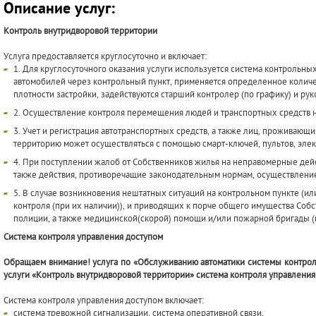
Описание услуг:
Контроль внутридворовой территории
Услуга предоставляется круглосуточно и включает:
1. Для круглосуточного оказания услуги используется система контрольных
автомобилей через контрольный пункт, применяется определенное количество
плотности застройки, задействуются старший контролер (по графику) и рук
2. Осуществление контроля перемещения людей и транспортных средств 
3. Учет и регистрация автотранспортных средств, а также лиц, проживающ
территорию может осуществляться с помощью смарт-ключей, пультов, эле
4. При поступлении жалоб от Собственников жилья на неправомерные дей
также действия, противоречащие законодательным нормам, осуществлени
5. В случае возникновения нештатных ситуаций на контрольном пункте (ил
контроля (при их наличии)), и приводящих к порче общего имущества Соб
полиции, а также медицинской(скорой) помощи и/или пожарной бригады (
Система контроля управления доступом
Обращаем внимание! услуга по «Обслуживанию автоматики системы контрол
услуги «Контроль внутридворовой территории» система контроля управления
Система контроля управления доступом включает:
система тревожной сигнализации, система оперативной связи,