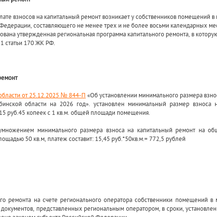
уплате взносов на капитальный ремонт возникает у собственников помещений в
 Федерации, составляющего не менее трех и не более восьми календарных мес
ована утвержденная региональная программа капитального ремонта, в которую
1 статьи 170 ЖК РФ.
 ремонт
бласти от 25.12.2025 № 844-П
«Об установлении минимального размера взно
бинской области на 2026 год». установлен минимальный размер взноса 
15 руб.45 копеек с 1 кв.м. общей площади помещения.
умножением минимального размера взноса на капитальный ремонт на о
щадью 50 кв.м, платеж составит: 15,45 руб.*50кв.м.= 772,5 рублей
ого ремонта на счете регионального оператора собственники помещений в 
 документов, представленных региональным оператором, в сроки, установле