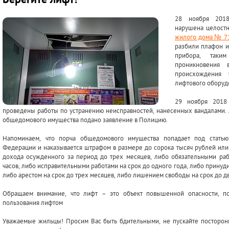
Берегите лифт!
28 ноября 201
нарушена целостн
жилого дома № 71
разбили плафон и
прибора, таким
проникновения
происхождения 
лифтового оборуд
29 ноября 2018
проведены работы по устранению неисправностей, нанесенных вандалами. 
общедомового имущества подано заявление в Полицию.
Напоминаем, что порча общедомового имущества попадает под статью
Федерации и наказывается штрафом в размере до сорока тысяч рублей или
дохода осужденного за период до трех месяцев, либо обязательными раб
часов, либо исправительными работами на срок до одного года, либо принуди
либо арестом на срок до трех месяцев, либо лишением свободы на срок до дв
Обращаем внимание, что лифт – это объект повышенной опасности, по
пользования лифтом
Уважаемые жильцы! Просим Вас быть бдительными, не пускайте посторон