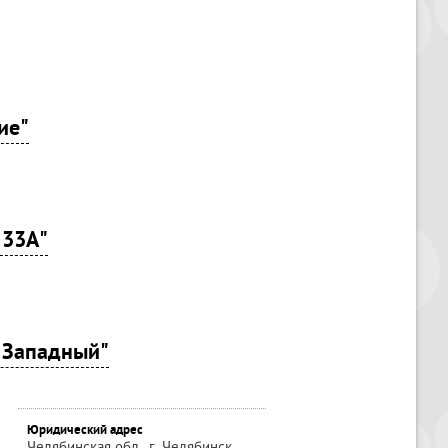
ие"
 33А"
 Западный"
Юридический адрес